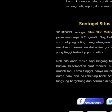
kamu kapanpun bila terjadi 
senang hati, sopan, dan ramah.
Sontogel Situs 
SONTOGEL sebagai
Situs Slot Onli
permainan seperti Pragmatic Play, Ha
satu hal yang paling menguntungkan.
menikmati permainan slot online gac
yang tinggi terhadap para bettor.
Nah bila anda masih saja bingung t
banyak kesempatan buat mencari pund
mudah loh. Kamu tinggal hanya mela
nama bank dan no rekening bank. Se
langsung bergabung dan bermain deng
SONTOGEL