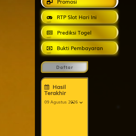
Promosi
RTP Slot Hari Ini
Prediksi Togel
Bukti Pembayaran
Daftar
Hasil
Terakhir
09 Agustus 2026
CHINA
3946
BULLSEYE
0503