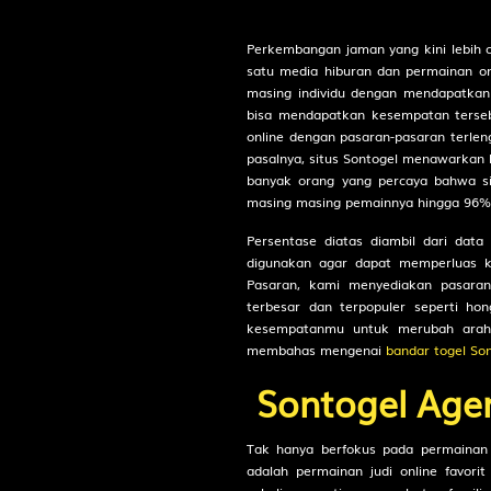
Perkembangan jaman yang kini lebih ca
satu media hiburan dan permainan on
masing individu dengan mendapatkan
bisa mendapatkan kesempatan terse
online dengan pasaran-pasaran terlen
pasalnya, situs Sontogel menawarkan 
banyak orang yang percaya bahwa s
masing masing pemainnya hingga 96%
Persentase diatas diambil dari dat
digunakan agar dapat memperluas 
Pasaran, kami menyediakan pasara
terbesar dan terpopuler seperti hon
kesempatanmu untuk merubah arah h
membahas mengenai
bandar togel So
Sontogel Agen
Tak hanya berfokus pada permainan
adalah permainan judi online favor