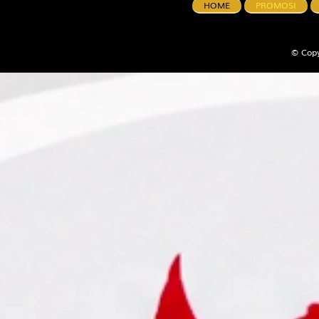
HOME
PROMOSI
© Copy