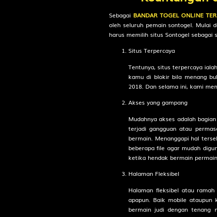
32
Kepala Des
Sebagai
BANDAR TOGEL ONLINE TER
Ceret - Se
oleh seluruh pemain sontogel. Mulai 
harus memilih situs Sontogel sebagai si
33
Penipu - K
Situs Terpercaya
Aswatam
Tentunya, situs terpercaya ial
kamu di blokir bila menang buk
34
Ibu Suri -
2018. Dan selama ini, kami memi
Kunti
Akses yang gampang
Mudahnya akses adalah bagian pe
35
Budha - Ka
terjadi gangguan atau perma
Bagaspati
bermain. Menanggapi hal terse
beberapa file agar mudah digu
ketika hendak bermain permai
36
Wanita Sih
- Pintu - 
Halaman Fleksibel
Halaman fleksibel atau ramah
37
Dewa Maut
apapun. Baik mobile ataupun
- Rokok - 
bermain judi dengan tenang 