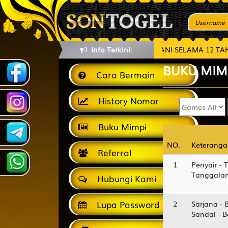
SITUS TERPERCAYA SETIA MELAYANI SELAMA 12 TAHUN DENGA
Info Terkini:
BUKU
MIM
Cara Bermain
History Nomor
Buku Mimpi
NO.
NO.
Keteranga
Keteranga
Referral
1
Penyair - 
Tanggalan
Hubungi Kami
Lupa Password
2
Sarjana - 
Sandal - 